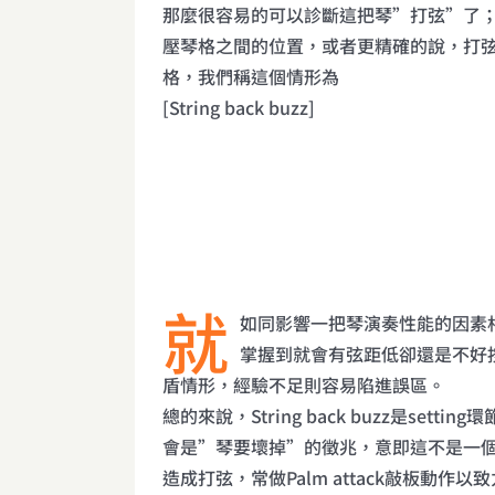
那麼很容易的可以診斷這把琴”打弦”了
壓琴格之間的位置，或者更精確的說，打
格，我們稱這個情形為
[String back buzz]
就
如同影響一把琴演奏性能的因素
掌握到就會有弦距低卻還是不好
盾情形，經驗不足則容易陷進誤區。
總的來說，String back buzz是set
會是”琴要壞掉”的徵兆，意即這不是一
造成打弦，常做Palm attack敲板動作