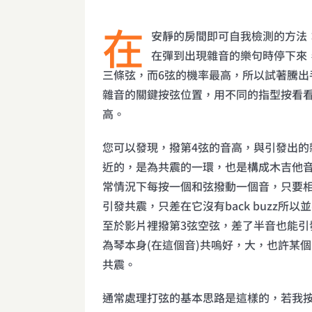
在
安靜的房間即可自我檢測的方法
在彈到出現雜音的樂句時停下來，
三條弦，而6弦的機率最高，所以試著騰出
雜音的關鍵按弦位置，用不同的指型按看
高。
您可以發現，撥第4弦的音高，與引發出的
近的，是為共震的一環，也是構成木吉他
常情況下每按一個和弦撥動一個音，只要
引發共震，只差在它沒有back buzz所以
至於影片裡撥第3弦空弦，差了半音也能引發b
為琴本身(在這個音)共嗚好，大，也許某
共震。
通常處理打弦的基本思路是這樣的，若我