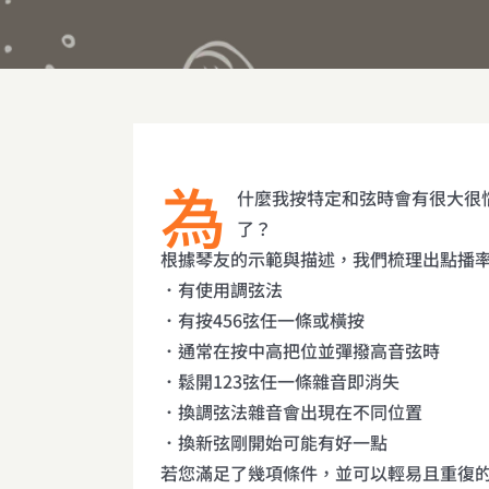
為
什麼我按特定和弦時會有很大很
了？
根據琴友的示範與描述，我們梳理出點播
．有使用調弦法
．有按456弦任一條或橫按
．通常在按中高把位並彈撥高音弦時
．鬆開123弦任一條雜音即消失
．換調弦法雜音會出現在不同位置
．換新弦剛開始可能有好一點
若您滿足了幾項條件，並可以輕易且重復