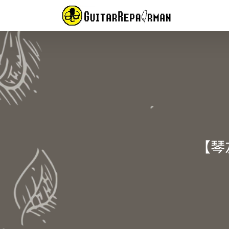
Skip
to
content
【琴友