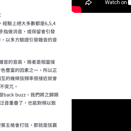
：
經驗上絕大多數都是6,5,4
手指做消音，或保留會引發
看，以多方驗證引發雜音的音
雜音的音高，兩者是相當接
音色豐富的因素之一，所以正
相互的幾條弦頻率很接近就會
並不突兀。
ack buzz，我們將之歸類
個泛音重疊了，也能對頻以致
按第五格會打弦，那就是弦震