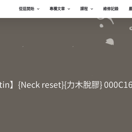
從這開始
專欄文章
課程
維修記錄
in】{Neck reset}{力木脫膠} 000C1