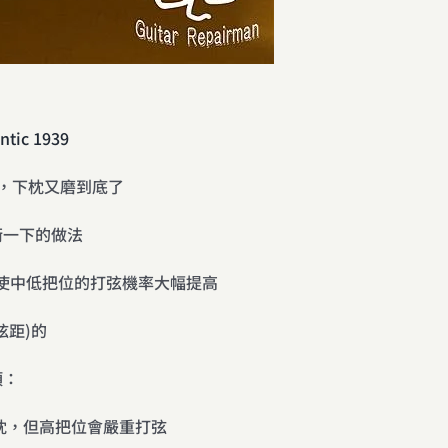
tic 1939
的，下枕又磨到底了
平衡一下的做法
使中低把位的打弦機率大幅提高
弦距)的
項：
枕，但高把位會嚴重打弦