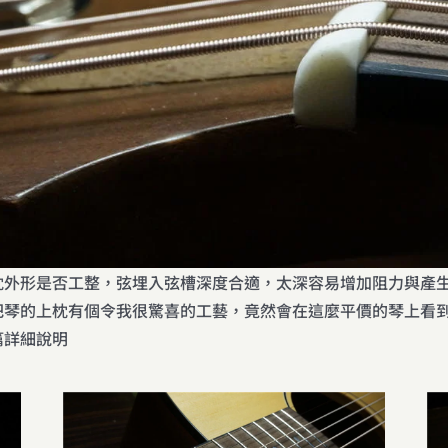
枕外形是否工整，弦埋入弦槽深度合適，太深容易增加阻力與產
把琴的上枕有個令我很驚喜的工藝，竟然會在這麼平價的琴上看
篇詳細說明