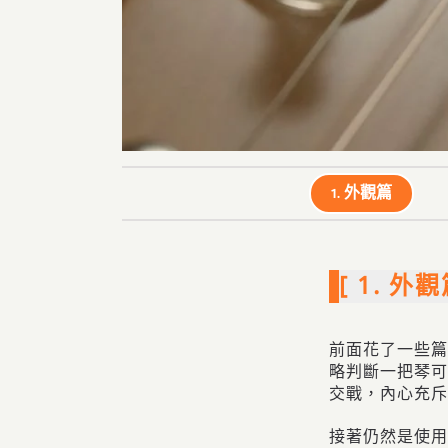
1. 外觀篇
[ 1. 外觀
前面花了一些篇
略判斷一把琴可
交戰，內心充斥
接著仍然是使用