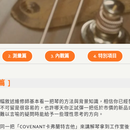
2. 測量篇
3. 內觀篇
4. 特別項目
篇 ]
幅敘述維修師基本看一把琴的方法與背景知識，相信你已經
不可留是很容易的，也許哪天你正試彈一把低於市價的新品
難以言喻的疑問時能給予一些理性思考的方向。
同一把「COVENANT卡弗蘭特吉他」來講解琴拿到工作室