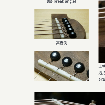
距)(break angle)
高音側
上
這
分