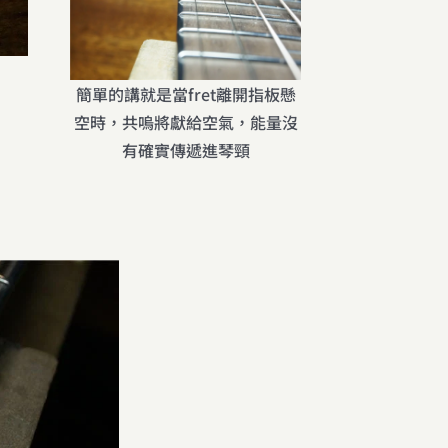
簡單的講就是當fret離開指板懸
空時，共嗚將獻給空氣，能量沒
有確實傳遞進琴頸