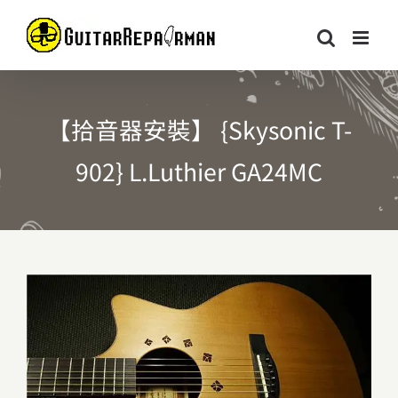
Skip
to
content
【拾音器安裝】 {Skysonic T-
902} L.Luthier GA24MC