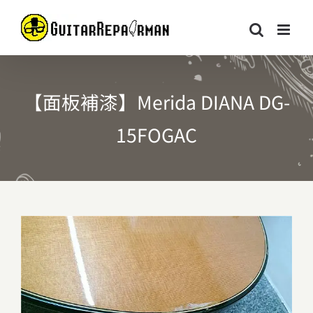
Skip
to
content
【面板補漆】Merida DIANA DG-
15FOGAC