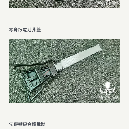
琴身跟電池背蓋
先跟琴頸合體瞧瞧