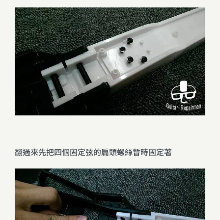
翻過來先把四個固定弦的扁頭螺絲暫時固定著