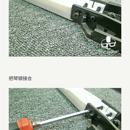
把琴頸接合