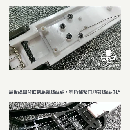
最後繞回背面到扁頭螺絲處，稍微催緊再順著螺絲打折