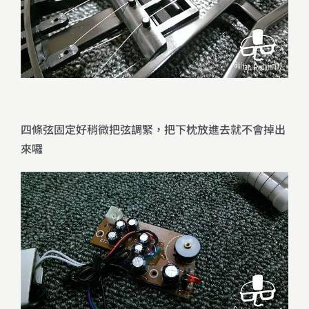
四條弦固定好稍微把弦調緊，把下枕放進去就不會掉出
來囉