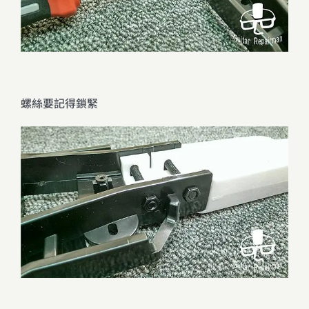
螺絲要記得鎖緊