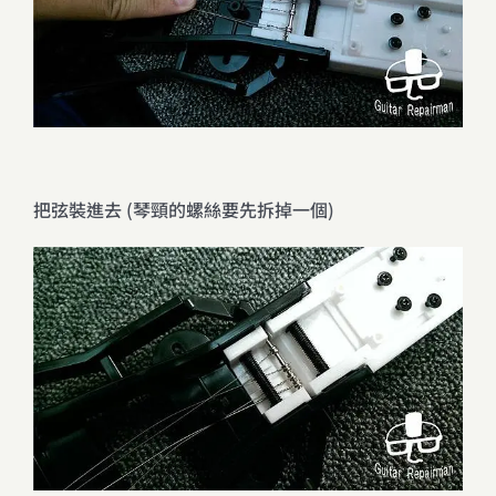
把弦裝進去 (琴頸的螺絲要先拆掉一個)