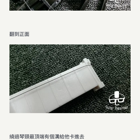
翻到正面
繞過琴頸最頂端有個溝給他卡進去