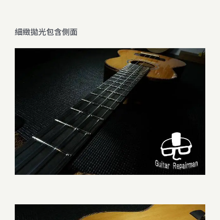
細緻拋光包含側面