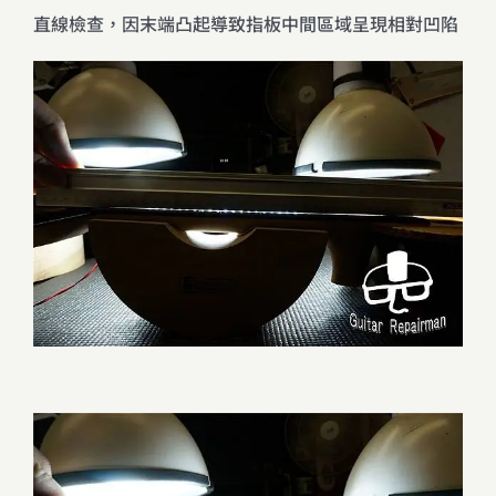
直線檢查，因末端凸起導致指板中間區域呈現相對凹陷