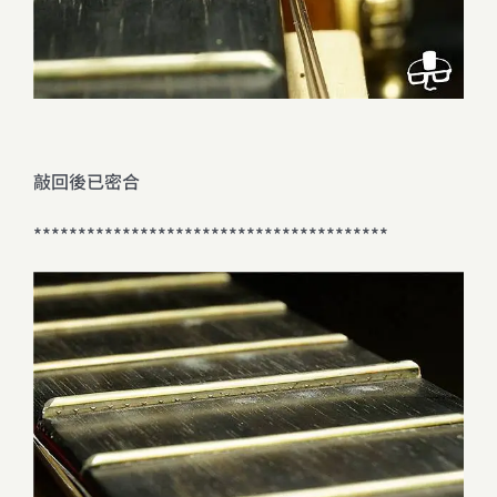
敲回後已密合
****************************************