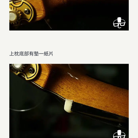
上枕底部有墊一紙片