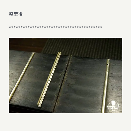
整型後
****************************************