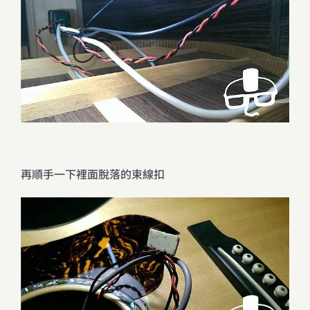
再順手一下裡面脫落的束線扣