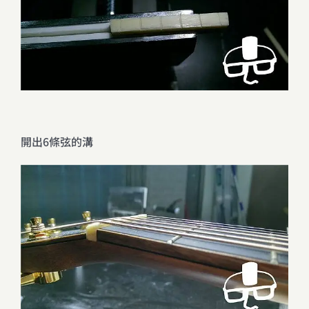
開出6條弦的溝