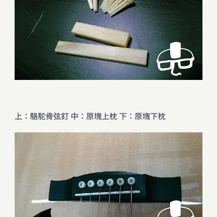
上：駱駝骨弦釘 中：原塊上枕 下：原塊下枕