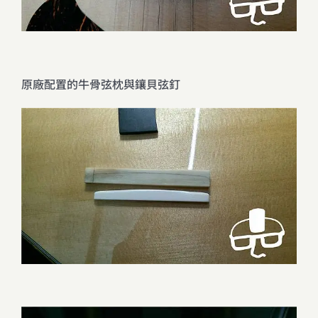
原廠配置的牛骨弦枕與鑲貝弦釘