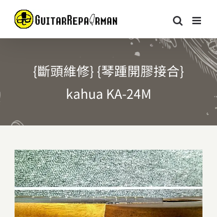
Skip
to
content
{斷頭維修} {琴踵開膠接合}
kahua KA-24M