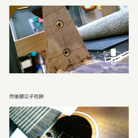
然後餵公子吃餅