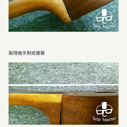
裂得幾乎剩皮連著