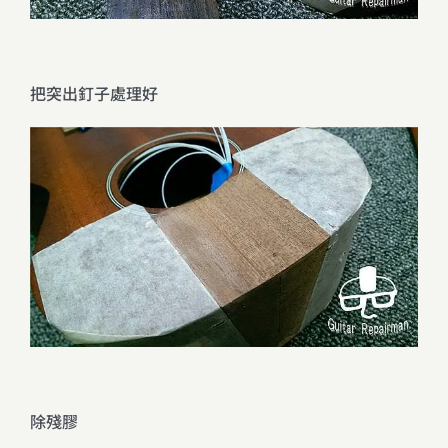
把突出釘子處理好
除殘膠