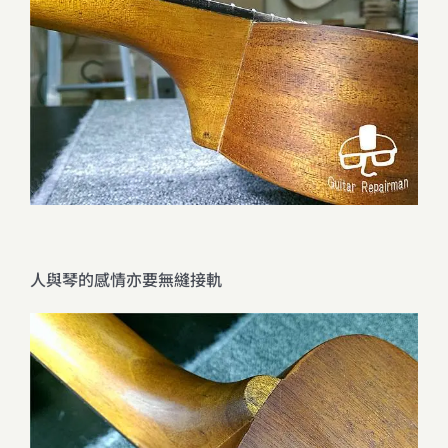
人與琴的感情亦要無縫接軌