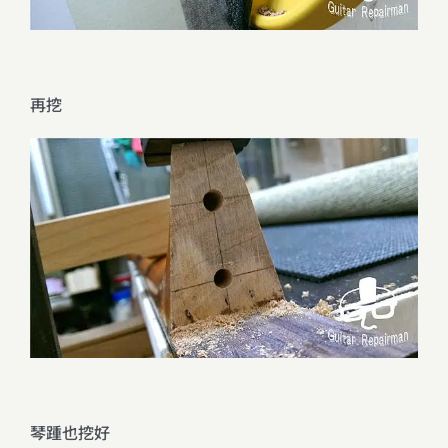
再挖
琴踵也挖好