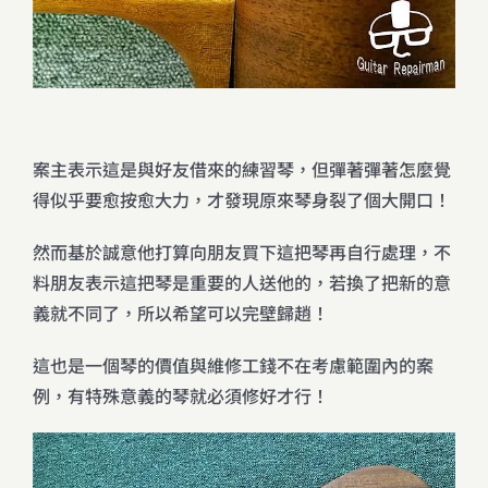
案主表示這是與好友借來的練習琴，但彈著彈著怎麼覺
得似乎要愈按愈大力，才發現原來琴身裂了個大開口！
然而基於誠意他打算向朋友買下這把琴再自行處理，不
料朋友表示這把琴是重要的人送他的，若換了把新的意
義就不同了，所以希望可以完壁歸趙！
這也是一個琴的價值與維修工錢不在考慮範圍內的案
例，有特殊意義的琴就必須修好才行！