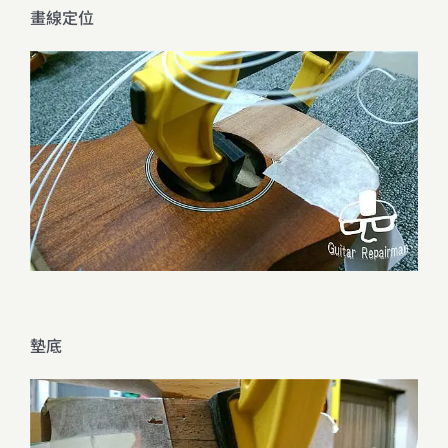
畫線定位
墊底