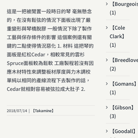
【Bourgeoi
這是一把被閒置一段時日的琴 毫無懸念
(1)
的，在沒有鬆弦的情況下面板出現了嚴
【Cole
重變形與琴橋脫膠 一般情況下除了製作
Clark】
工藝與保存條件的影響 這個案例還有關
(1)
鍵的二點使得情況惡化 1. 材料 這把琴的
面板是紅松Cedar，相較常見的雲杉
【Breedlov
Spruce面板較為鬆軟 工廠製程若沒有因
(2)
應木材特性來調整板材厚度與力木調校
單純以相同的產線流程下去製作的話，
【Gomans
Cedar就相對容易被弦拉成大肚子 2.
(1)
【Gibson】
2018/07/14
|
【Takamine】
(3)
【Goodall