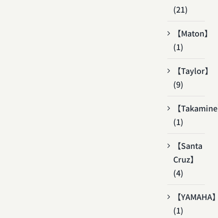
(21)
【Maton】
(1)
【Taylor】
(9)
【Takamin
(1)
【Santa
Cruz】
(4)
【YAMAHA
(1)