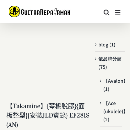
Skip
to
content
blog (1)
依品牌分類
(75)
【Avalon】
(1)
【Ace
【Takamine】{琴橋脫膠}{面
(ukulele)】
板整型}{安裝JLD實錄} EF281S
(2)
(AN)