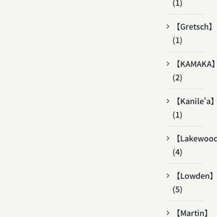
(1)
【Gretsch】
(1)
【KAMAKA
(2)
【Kanile'a
(1)
【Lakewoo
(4)
【Lowden
(5)
【Martin】