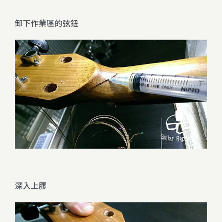
卸下作業區的弦鈕
深入上膠