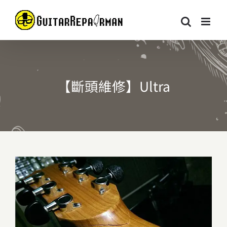
Skip
to
content
【斷頭維修】Ultra