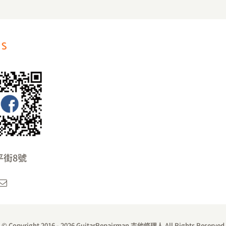
US
平街8號
© Copyright 2016 -
2026 GuitarRepairman 吉他修理人 All Rights Reserved