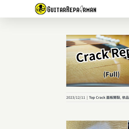
Skip
to
content
2023/12/11
|
Top Crack 面板開裂
,
依