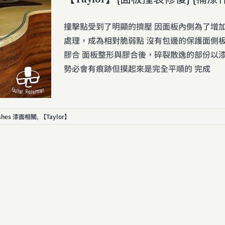
撞擊點受到了明顯的擠壓 因面板內側為了增
處理，成為相對脆弱點 沒有包邊的保護面側板
膠合 面板整形與膠合後，碎裂散逸的部份以漆
勢必會有痕跡但摸起來是完全平順的 完成
ishes 漆面相關
,
【Taylor】