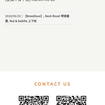
2018/06/26
|
【Breedlove】
,
Neck Reset 琴頸重
置
,
Nut & Saddle 上下枕
CONTACT US