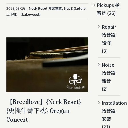
Pickups 拾
2018/08/16
|
Neck Reset 琴頸重置
,
Nut & Saddle
音器 (26)
上下枕
,
【Lakewood】
Repair
拾音器
維修
(3)
Noise
拾音器
雜音
(2)
【Breedlove】{Neck Reset}
Installation
{更換牛骨下枕} Oregan
拾音器
安裝
Concert
(21)