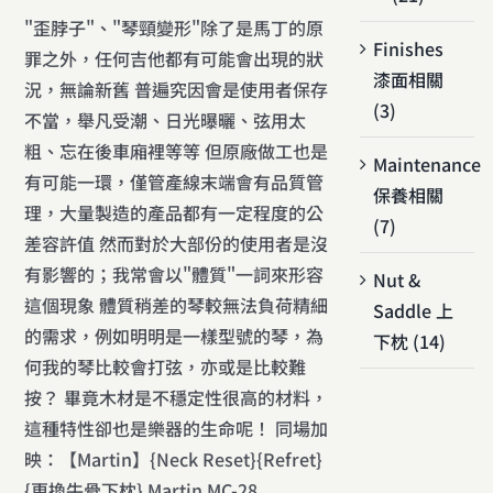
"歪脖子"、"琴頸變形"除了是馬丁的原
Finishes
罪之外，任何吉他都有可能會出現的狀
漆面相關
況，無論新舊 普遍究因會是使用者保存
(3)
不當，舉凡受潮、日光曝曬、弦用太
粗、忘在後車廂裡等等 但原廠做工也是
Maintenance
有可能一環，僅管產線末端會有品質管
保養相關
理，大量製造的產品都有一定程度的公
(7)
差容許值 然而對於大部份的使用者是沒
有影響的；我常會以"體質"一詞來形容
Nut &
這個現象 體質稍差的琴較無法負荷精細
Saddle 上
的需求，例如明明是一樣型號的琴，為
下枕 (14)
何我的琴比較會打弦，亦或是比較難
按？ 畢竟木材是不穩定性很高的材料，
這種特性卻也是樂器的生命呢！ 同場加
映：【Martin】{Neck Reset}{Refret}
{更換牛骨下枕} Martin MC-28