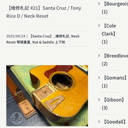
【Bourgeoi
【維修札記 #21】Santa Cruz / Tony
(1)
Rice D / Neck Reset
【Cole
Clark】
2025/09/14
|
【Santa Cruz】
,
維修札記
,
Neck
(1)
Reset 琴頸重置
,
Nut & Saddle 上下枕
【Breedlov
(2)
【Gomans
(1)
【Gibson】
(3)
【Goodall