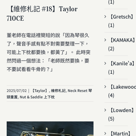
(1)
【維修札記 #18】Taylor
【Gretsch】
710CE
(1)
董老師在電話裡簡短的說「因為琴很久
【KAMAKA
了，聲音手感有點不對需要整理一下，
(2)
可能上下枕都要換，都黃了」。 此時突
然閃過一個想法：「老師既然要換，要
【Kanile'a
不要試看看牛骨的？」
(1)
【Lakewoo
2025/07/02
|
【Taylor】
,
維修札記
,
Neck Reset 琴
(4)
頸重置
,
Nut & Saddle 上下枕
【Lowden
(5)
【Martin】