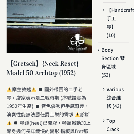
【Handcraf
手工
琴】
(10)
Body
Section 琴
【Gretsch】{Neck Reset}
身區域
Model 50 Archtop (1952)
(53)
Various
案主敘述
國外帶回的二手老
綜合維
琴，店家表示是二戰時期 (序號證實為
修 (43)
1952年生產)
音色優秀但手感奇差，
演奏性能無法勝任爵士樂的需求
診斷
Top
琴踵(heel)已開膠，琴頸鬆動加上
Crack
琴身幾何長年緩慢的變形 指板與fret都