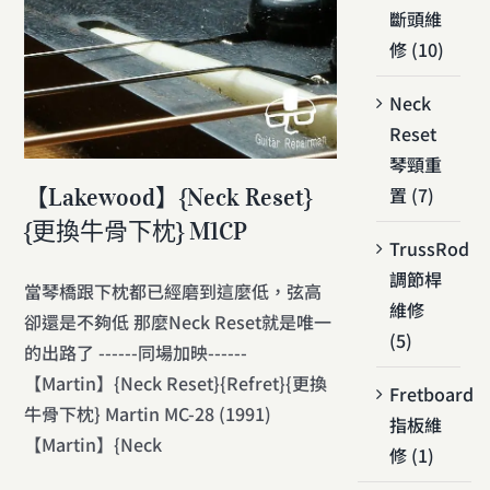
斷頭維
修 (10)
Neck
Reset
琴頸重
【Lakewood】{Neck Reset}
置 (7)
{更換牛骨下枕} M1CP
TrussRod
調節桿
當琴橋跟下枕都已經磨到這麼低，弦高
維修
卻還是不夠低 那麼Neck Reset就是唯一
(5)
的出路了 ------同場加映------
【Martin】{Neck Reset}{Refret}{更換
Fretboard
牛骨下枕} Martin MC-28 (1991)
指板維
【Martin】{Neck
修 (1)