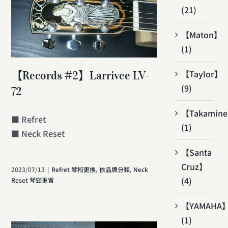
(21)
【Maton】
(1)
【Taylor】
【Records #2】Larrivee LV-
(9)
72
【Takamin
■ Refret
(1)
■ Neck Reset
【Santa
Cruz】
2023/07/13
|
Refret 琴椼更換
,
依品牌分類
,
Neck
(4)
Reset 琴頸重置
【YAMAHA
(1)