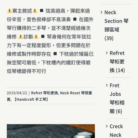
案主敘述
弦高過高，彈起來過
Neck
份辛苦，音色很棒卻不易演奏
在國外
Section 琴
琴行購得的二手琴，並不清楚經過幾次
頸區域
維修
診斷
琴身幾何在常年弦拉
(39)
力下有一定程度變形，但更多問題在於
Refret
維修或製作時即存在
下枕過於矮扁已
琴椼更
無空間可磨低，下枕槽內的鐵釘使得磨
換 (14)
低琴橋變得不可行
Fret
2019/04/22
|
Refret 琴椼更換
,
Neck Reset 琴頸重
Jobs
置
,
【Handcraft 手工琴】
琴椼相
關 (6)
Creck
Neck