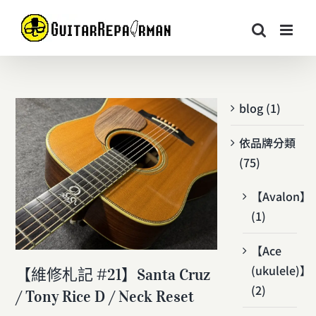
Skip
to
content
blog (1)
依品牌分類
(75)
【Avalon】
(1)
【Ace
(ukulele)】
【維修札記 #21】Santa Cruz
(2)
/ Tony Rice D / Neck Reset